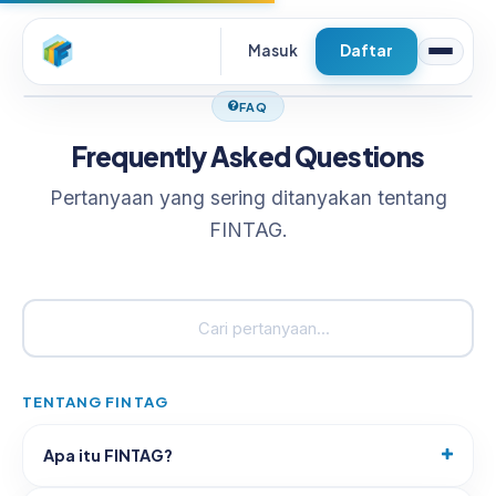
Masuk
Daftar
FAQ
Ajukan Pinjaman
Frequently Asked Questions
Beri Pinjaman
Pertanyaan yang sering ditanyakan tentang
FINTAG.
Tentang
Tentang Perusahaan
Laporan Tahunan
Blog
TENTANG FINTAG
Event
Apa itu FINTAG?
Penanganan Pengaduan